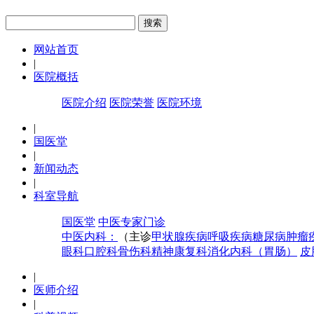
网站首页
|
医院概括
医院介绍
医院荣誉
医院环境
|
国医堂
|
新闻动态
|
科室导航
国医堂
中医专家门诊
中医内科：
（主诊
甲状腺疾病
呼吸疾病
糖尿病
肿瘤
眼科
口腔科
骨伤科
精神康复科
消化内科（胃肠）
皮
|
医师介绍
|