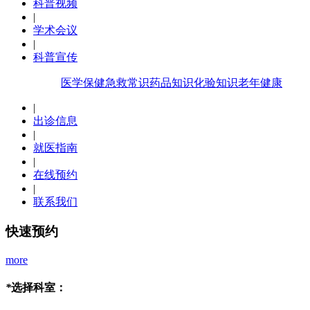
科普视频
|
学术会议
|
科普宣传
医学保健
急救常识
药品知识
化验知识
老年健康
|
出诊信息
|
就医指南
|
在线预约
|
联系我们
快速预约
more
*
选择科室：