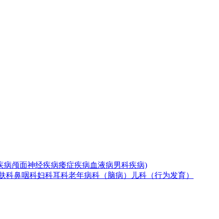
疾病
颅面神经疾病
痿症疾病
血液病
男科疾病)
肤科
鼻咽科
妇科
耳科
老年病科（脑病）
儿科（行为发育）