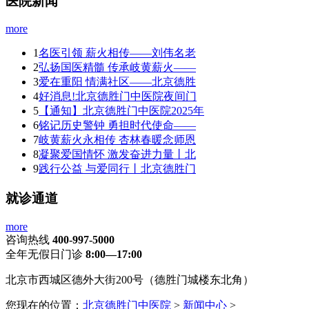
医院新闻
more
1
名医引领 薪火相传——刘伟名老
2
弘扬国医精髓 传承岐黄薪火——
3
爱在重阳 情满社区——北京德胜
4
好消息!北京德胜门中医院夜间门
5
【通知】北京德胜门中医院2025年
6
铭记历史警钟 勇担时代使命——
7
岐黄薪火永相传 杏林春暖念师恩
8
凝聚爱国情怀 激发奋进力量丨北
9
践行公益 与爱同行丨北京德胜门
就诊通道
more
咨询热线
400-997-5000
全年无假日门诊
8:00—17:00
北京市西城区德外大街200号（德胜门城楼东北角）
您现在的位置：
北京德胜门中医院
>
新闻中心
>