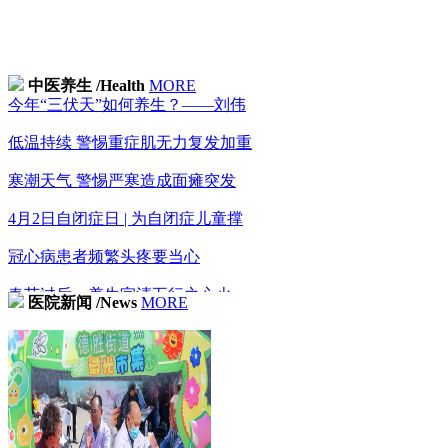
节气养生 | 秋分至，天渐凉！秋冻
中医养生
/Health
MORE
患者服务
今年“三伏天”如何养生？——刘伟
低温持续 警惕重症肌无力复发加重
寒潮天气 警惕严寒造成面瘫突发
4月2日自闭症日 | 为自闭症儿童撑
冠心病患者频繁头疼要当心
春节过后，养生宜清五行之心火
医院新闻
/News
MORE
什么是亚健康?亚健康不是病，不调
男人冬季更应养肾 推荐中医固肾养
莫把淋巴瘤当感冒 淋巴瘤早期有4大
国医传承
冬季干燥综合征来袭，你的身体要小