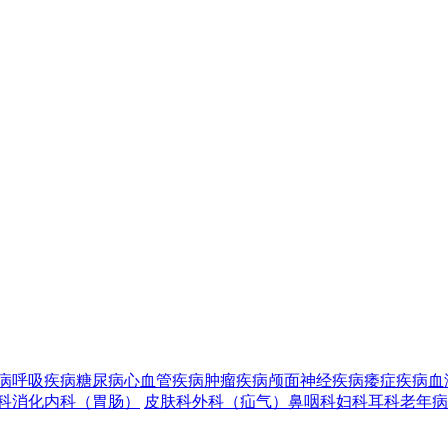
病
呼吸疾病
糖尿病
心血管疾病
肿瘤疾病
颅面神经疾病
痿症疾病
血
科
消化内科（胃肠）
皮肤科
外科（疝气）
鼻咽科
妇科
耳科
老年病