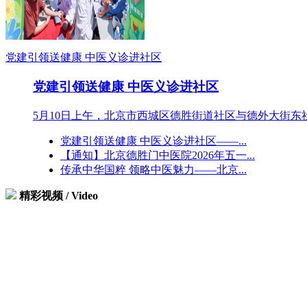
厚德而博学的国医传承者——温吉焕
国医大师唐祖宣—30年的奔走只为中
党建引领送健康 中医义诊进社区
德胜门中医院专家提醒雾霾天气需注
党建引领送健康 中医义诊进社区
北京德胜门中医院“贫困患者救助行
5月10日上午，北京市西城区德胜街道社区与德外大街东社
国医大师颜正华对中医药事业的贡献
党建引领送健康 中医义诊进社区——...
【通知】北京德胜门中医院2026年五一...
国医大讲堂：中风是危害人类健康的
传承中华国粹 领略中医魅力——北京...
国家“十二五”科技支撑计划项目--
精彩视频
/ Video
医院风采
国家卫生部原副部长曹荣桂莅临我院
北京市劳动和社会保障局关于公布北