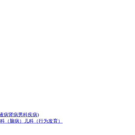
液病
肾病
男科疾病)
科（脑病）
儿科（行为发育）