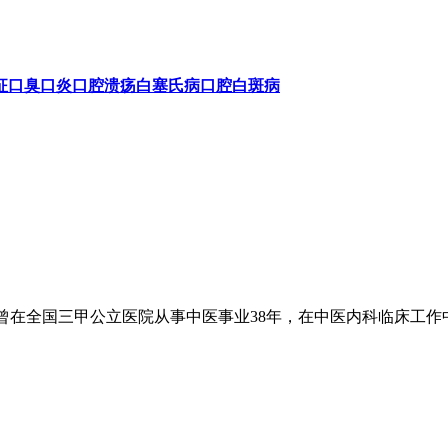
征
口臭
口炎
口腔溃疡
白塞氏病
口腔白斑病
在全国三甲公立医院从事中医事业38年，在中医内科临床工作中，