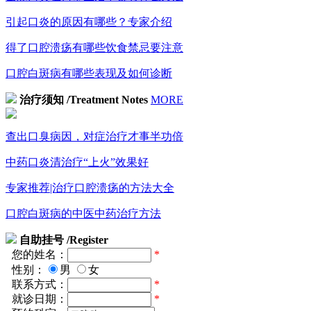
引起口炎的原因有哪些？专家介绍
得了口腔溃疡有哪些饮食禁忌要注意
口腔白斑病有哪些表现及如何诊断
治疗须知
/Treatment Notes
MORE
查出口臭病因，对症治疗才事半功倍
中药口炎清治疗“上火”效果好
专家推荐|治疗口腔溃疡的方法大全
口腔白斑病的中医中药治疗方法
自助挂号
/Register
您的姓名：
*
性别：
男
女
联系方式：
*
就诊日期：
*