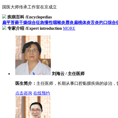
国医大师传承工作室在京成立
疾病百科
/Encyclopedias
扁平苔藓
干燥综合征
急慢性咽喉炎
唇炎
扁桃体炎
舌炎
灼口综合
专家介绍
/Expert introduction
MORE
刘海云 / 主任医师
医生简介：
主任医师，长期从事口腔黏膜疾病的诊治，曾
点击咨询
在线预约