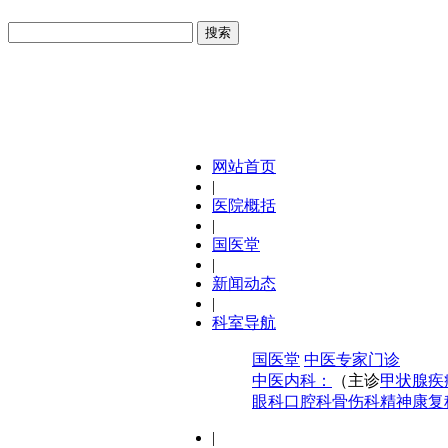
网站首页
|
医院概括
|
国医堂
|
新闻动态
|
科室导航
国医堂
中医专家门诊
中医内科：
（主诊
甲状腺疾
眼科
口腔科
骨伤科
精神康复
|