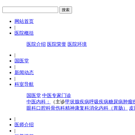
网站首页
|
医院概括
医院介绍
医院荣誉
医院环境
|
国医堂
|
新闻动态
|
科室导航
国医堂
中医专家门诊
中医内科：
（主诊
甲状腺疾病
呼吸疾病
糖尿病
肿瘤
眼科
口腔科
骨伤科
精神康复科
消化内科（胃肠）
皮
|
医师介绍
|