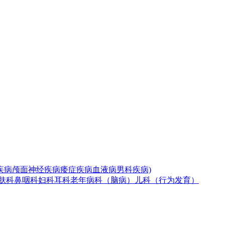
疾病
颅面神经疾病
痿症疾病
血液病
男科疾病)
肤科
鼻咽科
妇科
耳科
老年病科（脑病）
儿科（行为发育）