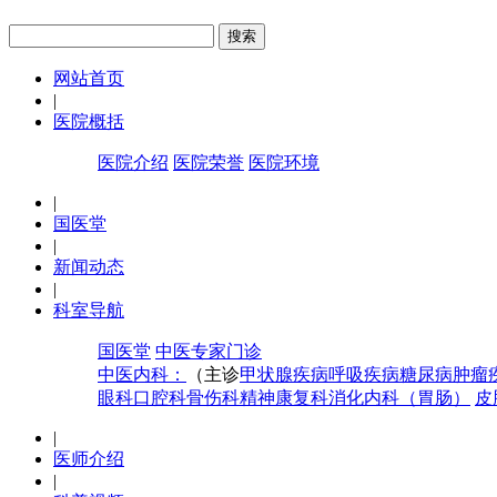
网站首页
|
医院概括
医院介绍
医院荣誉
医院环境
|
国医堂
|
新闻动态
|
科室导航
国医堂
中医专家门诊
中医内科：
（主诊
甲状腺疾病
呼吸疾病
糖尿病
肿瘤
眼科
口腔科
骨伤科
精神康复科
消化内科（胃肠）
皮
|
医师介绍
|