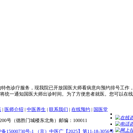
预约特色诊疗服务，现我院已开放国医大师看病意向预约排号工作
院将统一通知国医大师出诊时间。为了方便患者就医。您可以在
态
|
医师介绍
|
中医养生
|
联系我们
|
在线预约
|
国医堂
0号（德胜门城楼东北角）邮编：100011
P备15000730号-1
（京）中医广【2025】第11-18-3056号