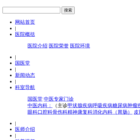
网站首页
|
医院概括
医院介绍
医院荣誉
医院环境
|
国医堂
|
新闻动态
|
科室导航
国医堂
中医专家门诊
中医内科：
（主诊
甲状腺疾病
呼吸疾病
糖尿病
肿瘤
眼科
口腔科
骨伤科
精神康复科
消化内科（胃肠）
皮
|
医师介绍
|