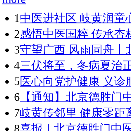
1
中医进社区 岐黄润童
2
感悟中医国粹 传承杏
3
守望广西 风雨同舟丨
4
三伏将至，冬病夏治
5
医心向党护健康 义诊
6
【通知】北京德胜门中医
7
岐黄传邻里 健康零距
8
喜报｜北京德胜门中