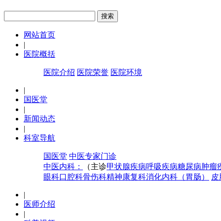
网站首页
|
医院概括
医院介绍
医院荣誉
医院环境
|
国医堂
|
新闻动态
|
科室导航
国医堂
中医专家门诊
中医内科：
（主诊
甲状腺疾病
呼吸疾病
糖尿病
肿瘤
眼科
口腔科
骨伤科
精神康复科
消化内科（胃肠）
皮
|
医师介绍
|