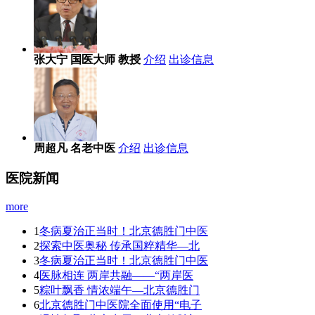
张大宁
国医大师 教授
介绍
出诊信息
周超凡
名老中医
介绍
出诊信息
医院新闻
more
1
冬病夏治正当时！北京德胜门中医
2
探索中医奥秘 传承国粹精华—北
3
冬病夏治正当时！北京德胜门中医
4
医脉相连 两岸共融——“两岸医
5
粽叶飘香 情浓端午—北京德胜门
6
北京德胜门中医院全面使用“电子