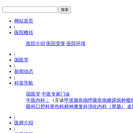
网站首页
|
医院概括
医院介绍
医院荣誉
医院环境
|
国医堂
|
新闻动态
|
科室导航
国医堂
中医专家门诊
中医内科：
（主诊
甲状腺疾病
呼吸疾病
糖尿病
肿瘤
眼科
口腔科
骨伤科
精神康复科
消化内科（胃肠）
皮
|
医师介绍
|