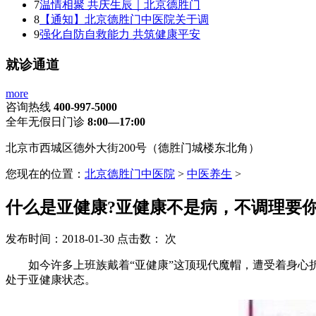
7
温情相聚 共庆生辰｜北京德胜门
8
【通知】北京德胜门中医院关于调
9
强化自防自救能力 共筑健康平安
就诊通道
more
咨询热线
400-997-5000
全年无假日门诊
8:00—17:00
北京市西城区德外大街200号（德胜门城楼东北角）
您现在的位置：
北京德胜门中医院
>
中医养生
>
什么是亚健康?亚健康不是病，不调理要你
发布时间：2018-01-30
点击数：
次
如今许多上班族戴着“亚健康”这顶现代魔帽，遭受着身心折磨
处于亚健康状态。