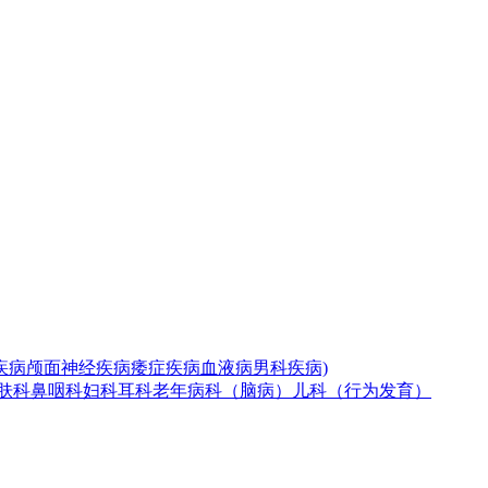
疾病
颅面神经疾病
痿症疾病
血液病
男科疾病)
肤科
鼻咽科
妇科
耳科
老年病科（脑病）
儿科（行为发育）