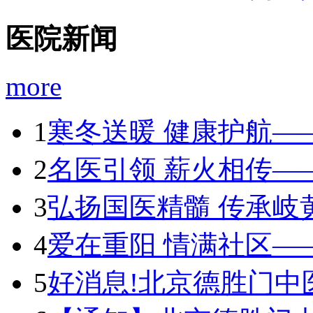
医院新闻
more
1
寒冬送暖 健康护航—
2
名医引领 薪火相传—
3
弘扬国医精髓 传承岐
4
爱在重阳 情满社区—
5
好消息!北京德胜门中