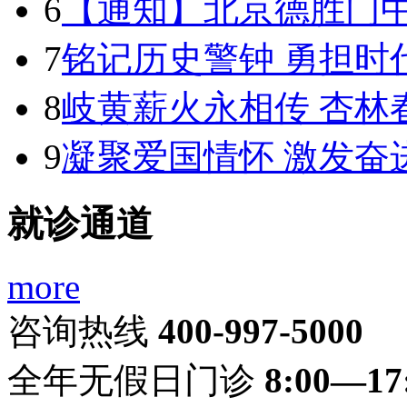
6
【通知】北京德胜门中医
7
铭记历史警钟 勇担时
8
岐黄薪火永相传 杏林
9
凝聚爱国情怀 激发奋
就诊通道
more
咨询热线
400-997-5000
全年无假日门诊
8:00—17